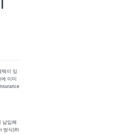
 혜택이 있
좌에 이미
urance
를 납입해
an 방식)하