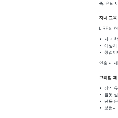
즉, 은퇴
자녀 교육
LIRP의
자녀 
예상치
창업이나
인출 시 
고려할 때
장기 유
잘못 설
단독 
보험사 