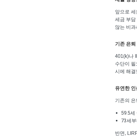
앞으로 세
세금 부담
않는 비과
기존 은퇴
401(k)
수단이 필요
시에 해결
유연한 인
기존의 은
59.5
73세부
반면, LI