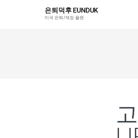
컨
은퇴덕후 EUNDUK
텐
미국 은퇴/재정 플랜
츠
로
건
너
뛰
기
L