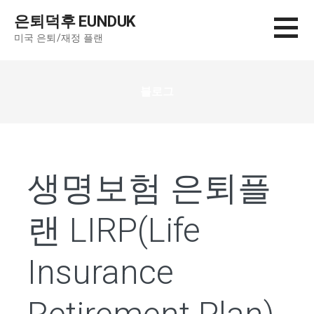
컨
은퇴덕후 EUNDUK
텐
미국 은퇴/재정 플랜
츠
로
건
블로그
너
뛰
기
생명보험 은퇴플
랜 LIRP(Life
Insurance