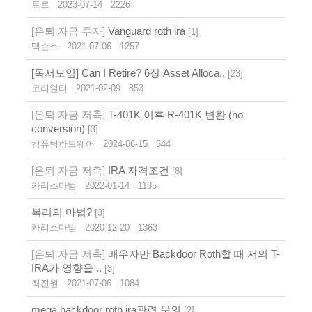
토르
2023-07-14
2226
[은퇴 자금 투자]
Vanguard roth ira
[
1
]
텍슨스
2021-07-06
1257
[독서모임] Can I Retire? 6장 Asset Alloca..
[
23
]
코리얼티
2021-02-09
853
[은퇴 자금 저축]
T-401K 이후 R-401K 변환 (no
conversion)
[
3
]
컴퓨팅하드웨어
2024-06-15
544
[은퇴 자금 저축]
IRA 자격조건
[
8
]
카리스마범
2022-01-14
1185
복리의 마법?
[
3
]
카리스마범
2020-12-20
1363
[은퇴 자금 저축]
배우자만 Backdoor Roth할 때 저의 T-
IRA가 영향을 ..
[
3
]
최진원
2021-07-06
1084
mega backdoor roth ira관련 문의
[
2
]