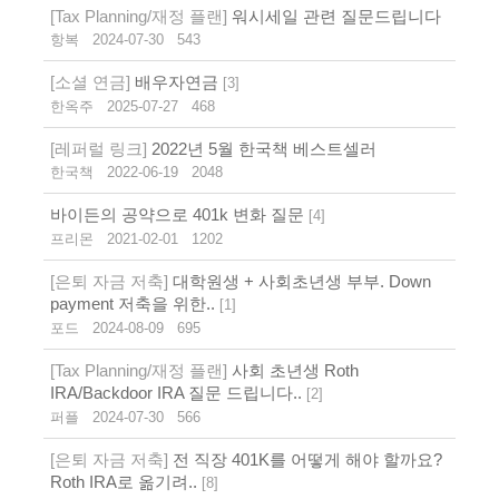
[Tax Planning/재정 플랜]
워시세일 관련 질문드립니다
항복
2024-07-30
543
[소셜 연금]
배우자연금
[
3
]
한옥주
2025-07-27
468
[레퍼럴 링크]
2022년 5월 한국책 베스트셀러
한국책
2022-06-19
2048
바이든의 공약으로 401k 변화 질문
[
4
]
프리몬
2021-02-01
1202
[은퇴 자금 저축]
대학원생 + 사회초년생 부부. Down
payment 저축을 위한..
[
1
]
포드
2024-08-09
695
[Tax Planning/재정 플랜]
사회 초년생 Roth
IRA/Backdoor IRA 질문 드립니다..
[
2
]
퍼플
2024-07-30
566
[은퇴 자금 저축]
전 직장 401K를 어떻게 해야 할까요?
Roth IRA로 옮기려..
[
8
]