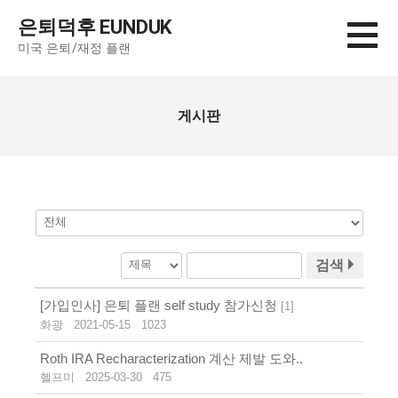
컨
은퇴덕후 EUNDUK
텐
미국 은퇴/재정 플랜
츠
로
건
게시판
너
뛰
기
검색
[가입인사] 은퇴 플랜 self study 참가신청
[
1
]
화광
2021-05-15
1023
Roth IRA Recharacterization 계산 제발 도와..
헬프미
2025-03-30
475