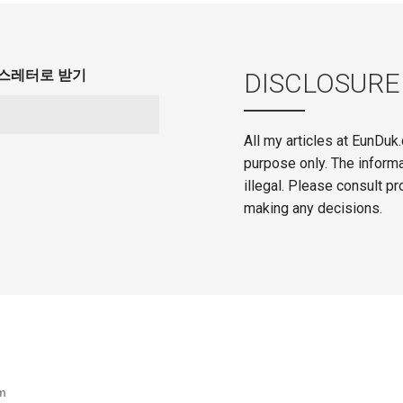
 뉴스레터로 받기
DISCLOSURE
All my articles at EunDuk
purpose only. The inform
illegal. Please consult pr
making any decisions.
m