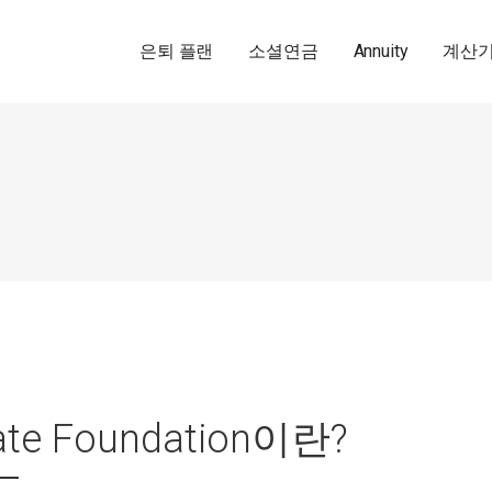
은퇴 플랜
소셜연금
Annuity
계산
vate Foundation이란?