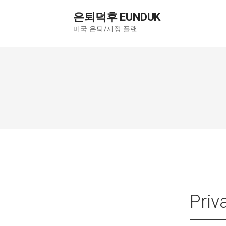
컨
은퇴덕후 EUNDUK
텐
미국 은퇴/재정 플랜
츠
로
건
너
뛰
기
Pri